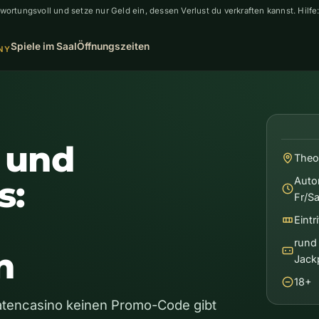
wortungsvoll und setze nur Geld ein, dessen Verlust du verkraften kannst. Hil
Spiele im Saal
Öffnungszeiten
NY
 und
Theo
Autom
s:
Fr/Sa
Eintr
rund
n
Jack
18+
tencasino keinen Promo-Code gibt