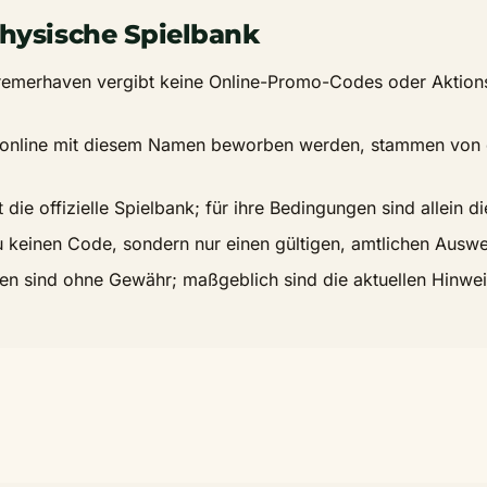
hysische Spielbank
merhaven vergibt keine Online-Promo-Codes oder Aktionscode
 online mit diesem Namen beworben werden, stammen von e
die offizielle Spielbank; für ihre Bedingungen sind allein di
 keinen Code, sondern nur einen gültigen, amtlichen Auswe
n sind ohne Gewähr; maßgeblich sind die aktuellen Hinweis