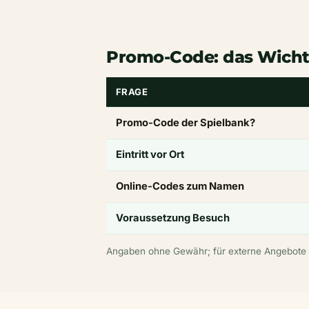
Promo-Code: das Wicht
FRAGE
Promo-Code der Spielbank?
Eintritt vor Ort
Online-Codes zum Namen
Voraussetzung Besuch
Angaben ohne Gewähr; für externe Angebote si