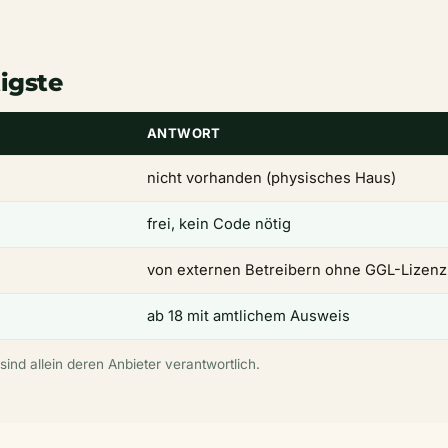
igste
ANTWORT
nicht vorhanden (physisches Haus)
frei, kein Code nötig
von externen Betreibern ohne GGL-Lizenz
ab 18 mit amtlichem Ausweis
nd allein deren Anbieter verantwortlich.