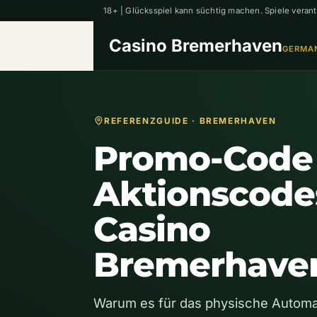
18+ | Glücksspiel kann süchtig machen. Spiele verant
Casino Bremerhaven
GERMA
REFERENZGUIDE · BREMERHAVEN
Promo-Code
Aktionscode
Casino
Bremerhave
Warum es für das physische Automa