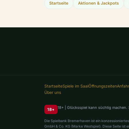
Startseite
Aktionen & Jackpots
Startseite
Spiele im Saal
Öffnungszeiten
Anfahr
Über uns
18+ | Glücksspiel kann süchtig machen. 
18+
Die Spielbank Bremerhaven ist ein konzessioniert
GmbH & Co. KG (Marke Westspiel). Diese Seite ist ei